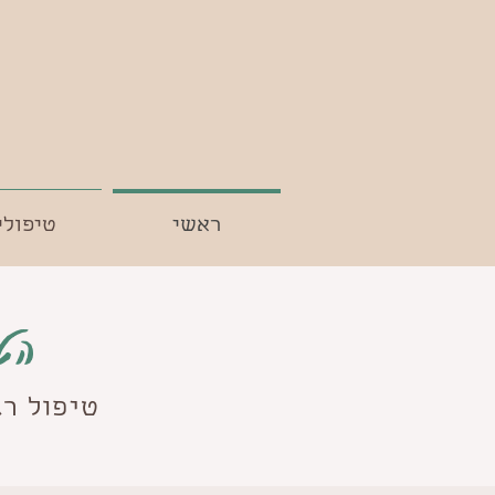
ראשי
טיפולי
הט
טיפול רג