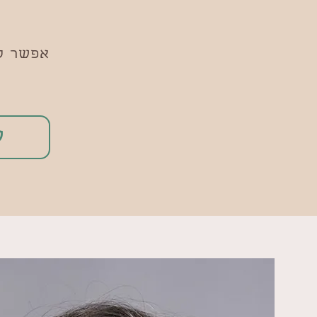
אפשר לק
ש