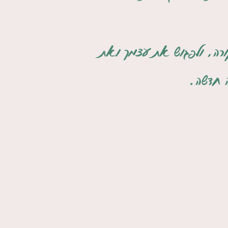
ורה,
ולפגוש את עצמך ואת
 חדשה.​