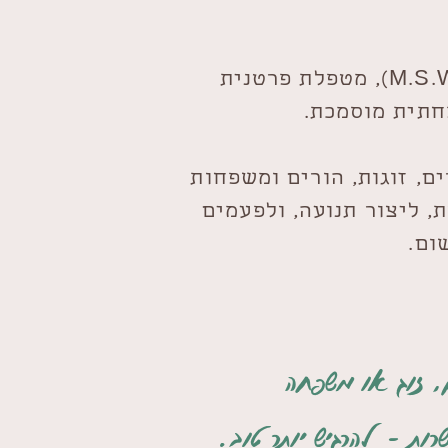
​​אני נורן, עובדת סוציאלית (M.S.W), מטפלת פרטנית
חתית מוסמכת.
ם, זוגות, הורים ומשפחות
 ליצור תנועה, ולפעמים
ום.
, זוג או משפחה
ות - להרגיש יותר טוב.